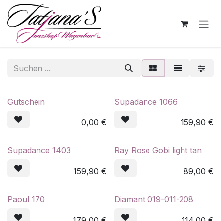
Zum Inhalt springen
Gutschein
Supadance 1066
0,00
€
159,90
€
Supadance 1403
Ray Rose Gobi light tan
159,90
€
89,00
€
Paoul 170
Diamant 019-011-208
179,00
€
114,00
€