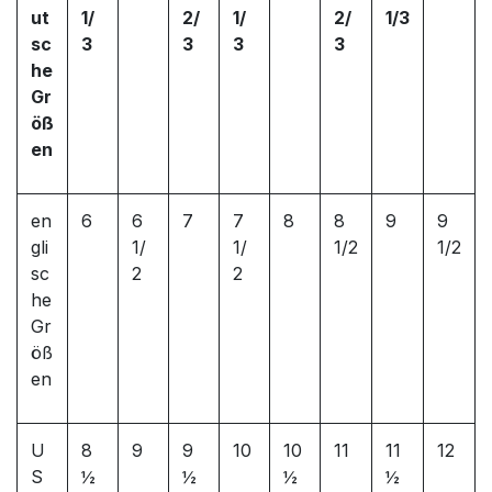
ut
1/
2/
1/
2/
1/3
sc
3
3
3
3
he
Gr
öß
en
en
6
6
7
7
8
8
9
9
gli
1/
1/
1/2
1/2
sc
2
2
he
Gr
öß
en
U
8
9
9
10
10
11
11
12
S
½
½
½
½