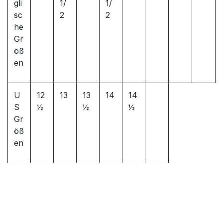
gli
1/
1/
sc
2
2
he
Gr
öß
en
U
12
13
13
14
14
S
½
½
½
Gr
öß
en