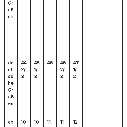
Gr
öß
en
de
44
45
46
46
47
ut
2/
1/
2/
1/
sc
3
3
3
2
he
Gr
öß
en
en
10
10
11
11
12