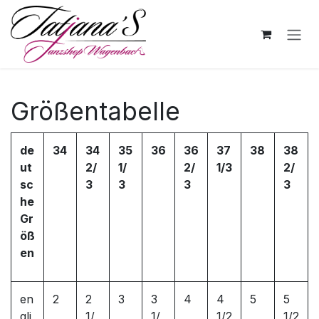
Zum Inhalt springen
Größentabelle
de
34
34
35
36
36
37
38
38
ut
2/
1/
2/
1/3
2/
sc
3
3
3
3
he
Gr
öß
en
en
2
2
3
3
4
4
5
5
gli
1/
1/
1/2
1/2