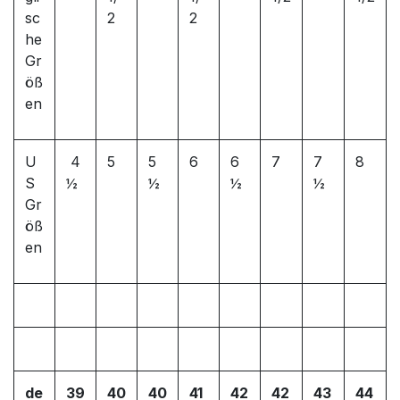
sc
2
2
he
Gr
öß
en
U
4
5
5
6
6
7
7
8
S
½
½
½
½
Gr
öß
en
de
39
40
40
41
42
42
43
44