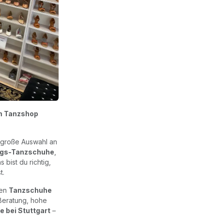
im Tanzshop
 große Auswahl an
ings-Tanzschuhe
,
s bist du richtig,
t.
uen
Tanzschuhe
 Beratung, hohe
 bei Stuttgart
–