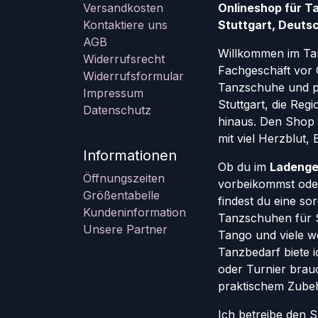
Versandkosten
Onlineshop für T
Kontaktiere uns
Stuttgart, Deutsc
AGB
Willkommen im Ta
Widerrufsrecht
Fachgeschäft vor 
Widerrufsformular
Tanzschuhe und pr
Impressum
Stuttgart, die Re
Datenschutz
hinaus. Den Shop g
mit viel Herzblut,
Informationen
Ob du im
Ladenge
Öffnungszeiten
vorbeikommst oder
Größentabelle
findest du eine so
Kundeninformation
Tanzschuhen für St
Unsere Partner
Tango und viele w
Tanzbedarf biete ic
oder Turnier brauc
praktischem Zube
Ich betreibe den 