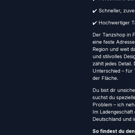
✔️ Schneller, zuv
✔️ Hochwertiger Ta
Der Tanzshop in Fr
eine feste Adresse
Region und weit da
und stilvolles Des
zählt jedes Detail
Unterschied – für
der Fläche.
Du bist dir unsich
suchst du speziel
Problem – ich nehm
Im Ladengeschäft 
Deutschland und in
So findest du de