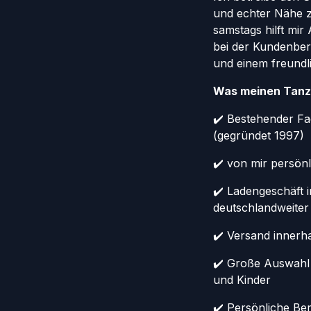
und echter Nähe 
samstags hilft mi
bei der Kundenber
und einem freundl
Was meinen Tanz
✔️ Bestehender Fa
(gegründet 1997)
✔️ von mir persönl
✔️ Ladengeschäft 
deutschlandweiter
✔️ Versand innerh
✔️ Große Auswahl
und Kinder
✔️ Persönliche Ber