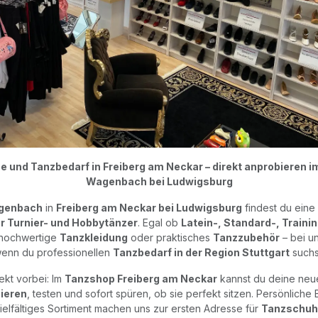
 und Tanzbedarf in Freiberg am Neckar – direkt anprobieren 
Wagenbach bei Ludwigsburg
genbach
in
Freiberg am Neckar bei Ludwigsburg
findest du eine
r Turnier- und Hobbytänzer
. Egal ob
Latein-, Standard-, Train
 hochwertige
Tanzkleidung
oder praktisches
Tanzzubehör
– bei un
enn du professionellen
Tanzbedarf in der Region Stuttgart
suchs
kt vorbei: Im
Tanzshop Freiberg am Neckar
kannst du deine ne
bieren
, testen und sofort spüren, ob sie perfekt sitzen. Persönliche
vielfältiges Sortiment machen uns zur ersten Adresse für
Tanzschuhe