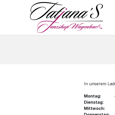
Zum Inhalt springen
S
In unserem Lade
Montag: ge
Dienstag: g
Mittwoch: g
Donnerstag: 1