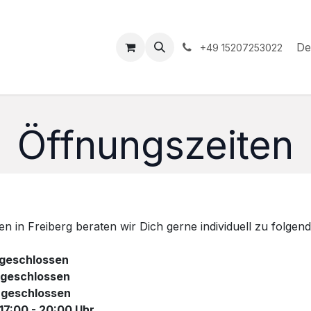
hop
Veranstaltungen
Hilfe
Termin
De
+49 15207253022
Öffnungszeiten
n in Freiberg beraten wir Dich gerne individuell zu folgend
schlossen
eschlossen
eschlossen
7:00 - 20:00 Uhr