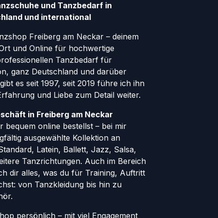
anzschuhe und Tanzbedarf in
hland und international
nzshop Freiberg am Neckar – deinem
Ort und Online für hochwertige
ofessionellen Tanzbedarf für
gion, ganz Deutschland und darüber
ibt es seit 1997, seit 2019 führe ich ihn
 Erfahrung und Liebe zum Detail weiter.
schäft in Freiberg am Neckar
 bequem online bestellst – bei mir
rgfältig ausgewählte Kollektion an
andard, Latein, Ballett, Jazz, Salsa,
eitere Tanzrichtungen. Auch im Bereich
h dir alles, was du für Training, Auftritt
hst: von Tanzkleidung bis hin zu
hör.
Shop persönlich – mit viel Engagement