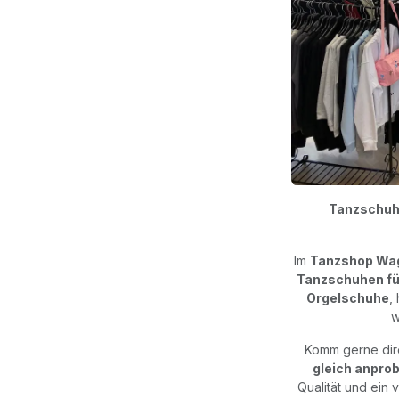
Tanzschuhe
Im
Tanzshop Wa
Tanzschuhen fü
Orgelschuhe
,
w
Komm gerne dire
gleich anpro
Qualität und ein 